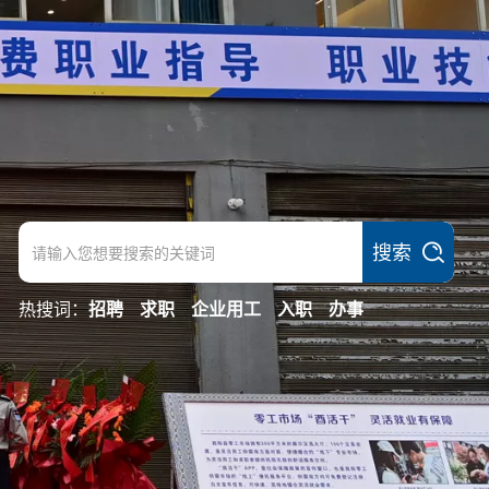
搜索
热搜词：
招聘
求职
企业用工
入职
办事